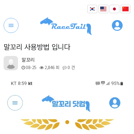
말꼬리 사용방법 입니다
말꼬리
08-25
2,846 회
0 건